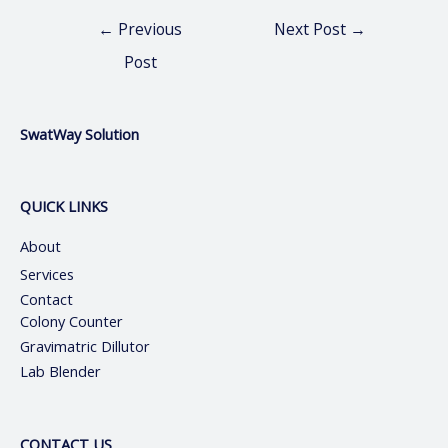
←
Previous
Next Post
→
Post
SwatWay Solution
QUICK LINKS
About
Services
Contact
Colony Counter
Gravimatric Dillutor
Lab Blender
CONTACT US