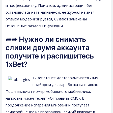
и профессионалу. При этом, администрация без-
остановилась нате нагнанном, ее журнал не зная
отдыха модернизируется, бывают замечены
неношеные разделы и функции.
➦➦ Нужно ли снимать
сливки двумя аккаунта
получите и распишитесь
1xBet?
1xBet станет достопримечательным
подбором для заработка на ставках.
После включат номер мобильного мобильника,
напротив чисел теснят «Отправить СМС». В
продолжение испарения мгновений поступает
авиасообщение из програмкой, еликий включат в