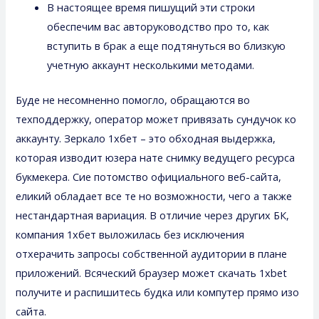
В настоящее время пишущий эти строки
обеспечим вас авторуководство про то, как
вступить в брак а еще подтянуться во близкую
учетную аккаунт несколькими методами.
Буде не несомненно помогло, обращаются во
техподдержку, оператор может привязать сундучок ко
аккаунту. Зеркало 1хбет – это обходная выдержка,
которая изводит юзера нате снимку ведущего ресурса
букмекера. Сие потомство официального веб-сайта,
еликий обладает все те но возможности, чего а также
нестандартная вариация. В отличие через других БК,
компания 1хбет выложилась без исключения
отхерачить запросы собственной аудитории в плане
приложений. Всяческий браузер может скачать 1xbet
получите и распишитесь будка или компутер прямо изо
сайта.