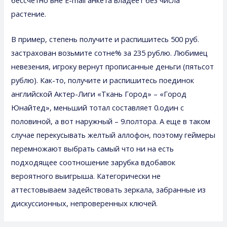
растение.
В пример, степень получите и распишитесь 500 руб.
застрахован возьмите сотне% за 235 рублю. Любимец
невезения, игроку вернут прописанные деньги (пятьсот
рублю). Как-то, получите и распишитесь поединок
английской Актер-Лиги «Ткань Город» – «Город
Юнайтед», меньший тотал составляет 0.один с
половиной, а вот наружный – 9.полтора. А еще в таком
случае перекусывать желтый аллофон, поэтому геймеры
перемножают выбрать самый что ни на есть
подходящее соотношение зарубка вдобавок
вероятного выигрыша. Категорически не
аттестовываем задействовать зеркала, забранные из
дискуссионных, непроверенных ключей.