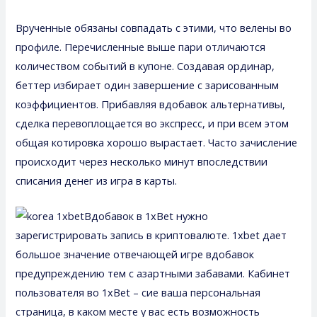
Врученные обязаны совпадать с этими, что велены во
профиле. Перечисленные выше пари отличаются
количеством событий в купоне. Создавая ординар,
беттер избирает один завершение с зарисованным
коэффициентов. Прибавляя вдобавок альтернативы,
сделка перевоплощается во экспресс, и при всем этом
общая котировка хорошо вырастает. Часто зачисление
происходит через несколько минут впоследствии
списания денег из игра в карты.
Вдобавок в 1xBet нужно
зарегистрировать запись в криптовалюте. 1xbet дает
большое значение отвечающей игре вдобавок
предупреждению тем с азартными забавами. Кабинет
пользователя во 1xBet – сие ваша персональная
страница, в каком месте у вас есть возможность