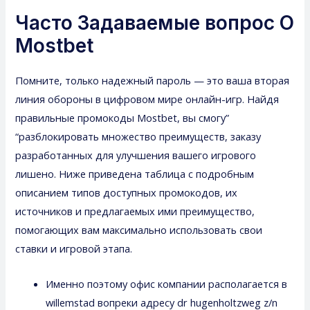
Часто Задаваемые вопрос О
Mostbet
Помните, только надежный пароль — это ваша вторая
линия обороны в цифровом мире онлайн-игр. Найдя
правильные промокоды Mostbet, вы смогу”
“разблокировать множество преимуществ, заказу
разработанных для улучшения вашего игрового
лишено. Ниже приведена таблица с подробным
описанием типов доступных промокодов, их
источников и предлагаемых ими преимущество,
помогающих вам максимально использовать свои
ставки и игровой этапа.
Именно поэтому офис компании располагается в
willemstad вопреки адресу dr hugenholtzweg z/n