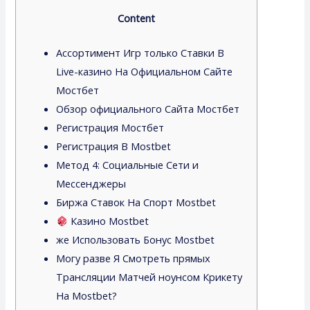
Content
Ассортимент Игр только Ставки В
Live-казино На Официальном Сайте
Мостбет
Обзор официального Сайта Мостбет
Регистрация Мостбет
Регистрация В Mostbet
Метод 4: Социальные Сети и
Мессенджеры
Биржа Ставок На Спорт Mostbet
Казино Mostbet
же Использовать Бонус Mostbet
Могу разве Я Смотреть прямых
Трансляции Матчей ноунсом Крикету
На Mostbet?