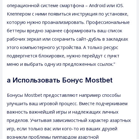
операционной системе смартфона – Android или iOS.
Клеппером с ними появиться инструкция по установке,
которую нужно проанализировать. Профессиональные
беттеры вредно заранее сформировать ваш список
рабочих зеркал или сохранить сайт-дубль в закладках
этого компьютерного устройства. А только ресурс
подвергнется блокировке, нужно перейдут с пункт
меню и выбрать одну из предложенных ссылок.”
а Использовать Бонус Mostbet
Бонусы Mostbet предоставляют например способы
улучшить ваш игровой процесс. Вместе подчеркиваем
важность важнейшей игры и надлежащих личных
пределов. Учитывая зависимостный характер азартных
игр, если только вас или кого-то из ваших друзей
возникли проблемы пиппардом азартной