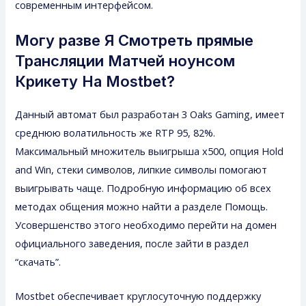
современным интерфейсом.
Могу разве Я Смотреть прямые
Трансляции Матчей ноунсом
Крикету На Mostbet?
Данный автомат был разработан 3 Oaks Gaming, имеет
среднюю волатильность же RTP 95, 82%.
Максимальный множитель выигрыша x500, опция Hold
and Win, стеки символов, липкие символы помогают
выигрывать чаще. Подробную информацию об всех
методах общения можно найти а разделе Помощь.
Усовершенство этого необходимо перейти на домен
официального заведения, после зайти в раздел
“скачать”.
Mostbet обеспечивает круглосуточную поддержку