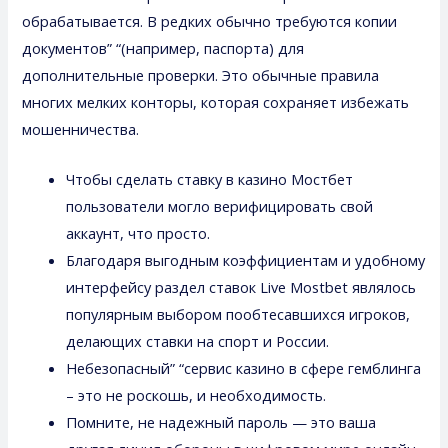
обрабатывается. В редких обычно требуются копии
документов” “(например, паспорта) для
дополнительные проверки. Это обычные правила
многих мелких конторы, которая сохраняет избежать
мошенничества.
Чтобы сделать ставку в казино Мостбет
пользователи могло верифицировать свой
аккаунт, что просто.
Благодаря выгодным коэффициентам и удобному
интерфейсу раздел ставок Live Mostbet являлось
популярным выбором пообтесавшихся игроков,
делающих ставки на спорт и России.
Небезопасный” “сервис казино в сфере гемблинга
– это не роскошь, и необходимость.
Помните, не надежный пароль — это ваша