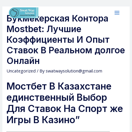
Букмекерская Контора
Mostbet: Лучшие
Коэффициенты И Опыт
Ставок В Реальном долгое
Онлайн
Uncategorized
/ By
swatwaysolution@gmail.com
Мостбет В Казахстане
единственный Выбор
Для Ставок На Спорт же
Игры В Казино”