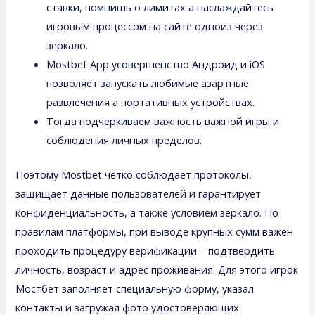
ставки, помнишь о лимитах а наслаждайтесь
игровым процессом на сайте одноиз через
зеркало.
Mostbet App усовершенство Андроид и iOS
позволяет запускать любимые азартные
развлечения а портативных устройствах.
Тогда подчеркиваем важность важной игры и
соблюдения личных пределов.
Поэтому Mostbet чётко соблюдает протоколы,
защищает данные пользователей и гарантирует
конфиденциальность, а также условием зеркало. По
правилам платформы, при выводе крупных сумм важен
проходить процедуру верификации – подтвердить
личность, возраст и адрес проживания. Для этого игрок
Мостбет заполняет специальную форму, указал
контакты и загружая фото удостоверяющих