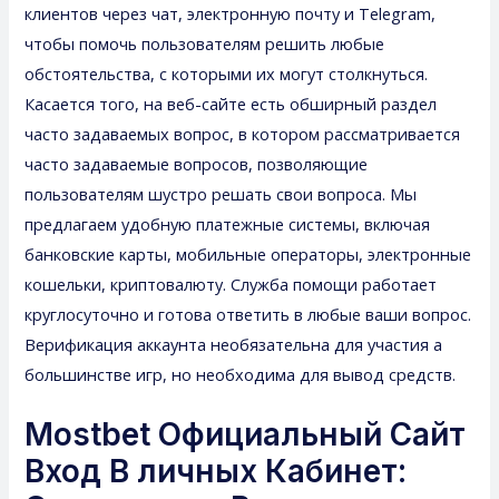
клиентов через чат, электронную почту и Telegram,
чтобы помочь пользователям решить любые
обстоятельства, с которыми их могут столкнуться.
Касается того, на веб-сайте есть обширный раздел
часто задаваемых вопрос, в котором рассматривается
часто задаваемые вопросов, позволяющие
пользователям шустро решать свои вопроса. Мы
предлагаем удобную платежные системы, включая
банковские карты, мобильные операторы, электронные
кошельки, криптовалюту. Служба помощи работает
круглосуточно и готова ответить в любые ваши вопрос.
Верификация аккаунта необязательна для участия а
большинстве игр, но необходима для вывод средств.
Mostbet Официальный Сайт
Вход В личных Кабинет: