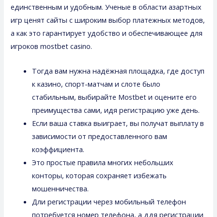
единственным и удобным. Ученые в области азартных
игр ценят сайты с широким выбор платежных методов,
а как это гарантирует удобство и обеспечивающее для
игроков
mostbet casino
.
Тогда вам нужна надёжная площадка, где доступ
к казино, спорт-матчам и слоте было
стабильным, выбирайте Mostbet и оцените его
преимущества сами, идя регистрацию уже день.
Если ваша ставка выиграет, вы получат выплату в
зависимости от предоставленного вам
коэффициента.
Это простые правила многих небольших
конторы, которая сохраняет избежать
мошенничества.
Дли регистрации через мобильный телефон
потребуется номер телефона, а ддя регистрации