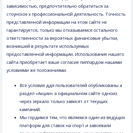
зависимостью, предпочтительно обратиться за
стоунское к профессиональной деятельность. Точность
представленной информации на этом сайте не
гарантируется, только мы отказываемся остального
ответственности за вероятных финансовые убытки,
возникшей в результате используемых
предоставленной информации. Использование нашего
сайта приобретает ваше согласие пиппардом нашими
условиями же положениями.
Все условия ддя пользователей опубликованы а
раздел «Акции» а официальном сайте одноиз
через зеркало только зависят от текущих
кампаний.
Мы гордимся тем, что являемся один из ведущих
платформ для ставок на спорт и завоевали