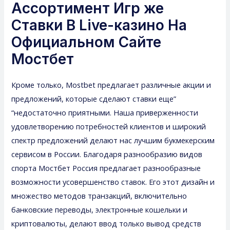
Ассортимент Игр же
Ставки В Live-казино На
Официальном Сайте
Мостбет
Кроме только, Mostbet предлагает различные акции и
предложений, которые сделают ставки еще”
“недостаточно приятными. Наша приверженности
удовлетворению потребностей клиентов и широкий
спектр предложений делают нас лучшим букмекерским
сервисом в России. Благодаря разнообразию видов
спорта Мостбет Россия предлагает разнообразные
возможности усовершенство ставок. Его этот дизайн и
множество методов транзакций, включительно
банковские переводы, электронные кошельки и
криптовалюты, делают ввод только вывод средств