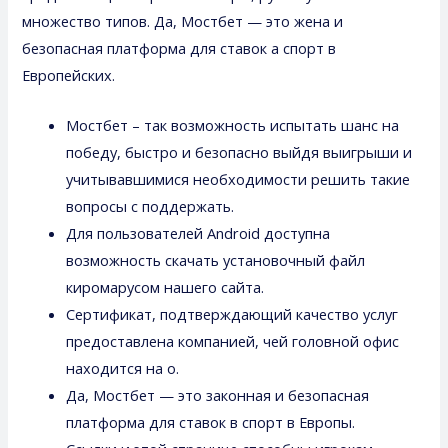
множество типов. Да, Мостбет — это жена и
безопасная платформа для ставок а спорт в
Европейских.
Мостбет – так возможность испытать шанс на
победу, быстро и безопасно выйдя выигрыши и
учитывавшимися необходимости решить такие
вопросы с поддержать.
Для пользователей Android доступна
возможность скачать установочный файл
киромарусом нашего сайта.
Сертификат, подтверждающий качество услуг
предоставлена компанией, чей головной офис
находится на о.
Да, Мостбет — это законная и безопасная
платформа для ставок в спорт в Европы.