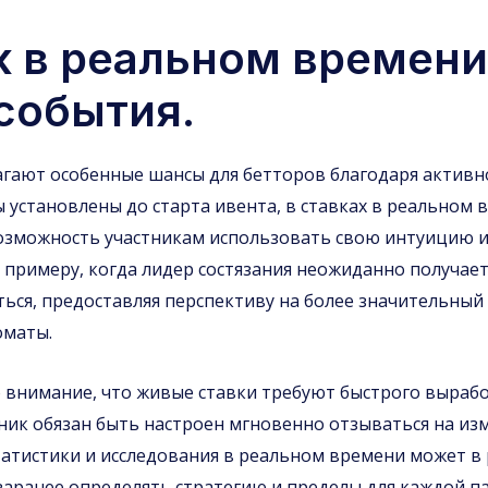
к в реальном времени
события.
агают особенные шансы для бетторов благодаря активн
сы установлены до старта ивента, в ставках в реальном
озможность участникам использовать свою интуицию и
 примеру, когда лидер состязания неожиданно получает
ся, предоставляя перспективу на более значительный 
оматы.
 внимание, что живые ставки требуют быстрого выраб
ник обязан быть настроен мгновенно отзываться на изм
атистики и исследования в реальном времени может в 
аранее определять стратегию и пределы для каждой п