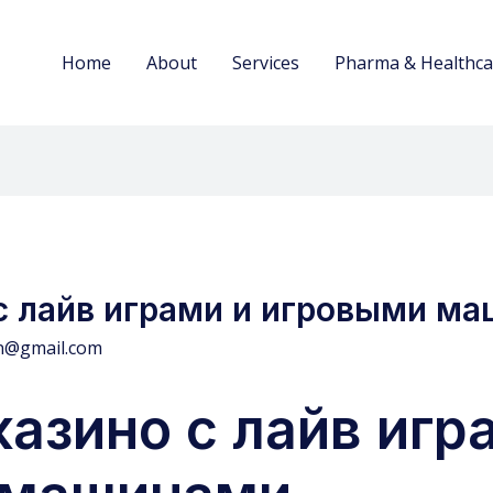
Home
About
Services
Pharma & Healthca
 с лайв играми и игровыми м
n@gmail.com
казино с лайв игр