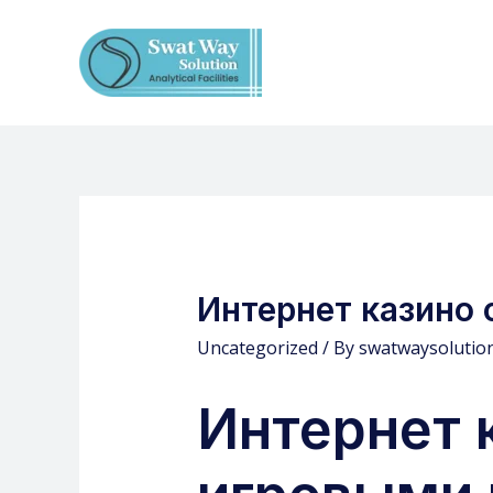
Интернет казино
Uncategorized
/ By
swatwaysolutio
Интернет 