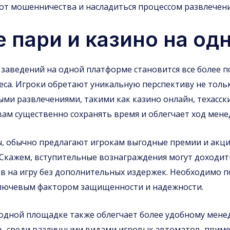
 от мошенничества и насладиться процессом развлечен
 пари и казино на од
заведений на одной платформе становится все более 
са. Игроки обретают уникальную перспективу не тольк
ми развлечениями, такими как казино онлайн, техасски
 вам существенно сохранять время и облегчает ход мен
, обычно предлагают игрокам выгодные премии и акци
 Скажем, вступительные вознаграждения могут доходить
в на игру без дополнительных издержек. Необходимо п
 ключевым фактором защищенности и надежности.
 одной площадке также облегчает более удобному мене
ь среди различными видами игровых автоматов, примен