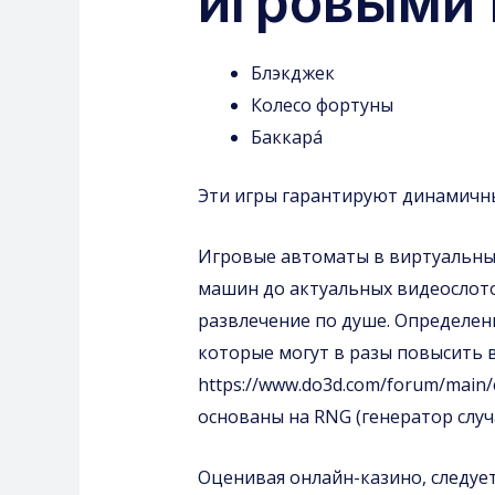
игровыми
Блэкджек
Колесо фортуны
Баккарá
Эти игры гарантируют динамичны
Игровые автоматы в виртуальных
машин до актуальных видеослот
развлечение по душе. Определен
которые могут в разы повысить 
https://www.do3d.com/forum/main
основаны на RNG (генератор случ
Оценивая онлайн-казино, следуе