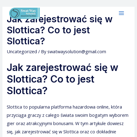
Jak zarejestrować się w
Slottica? Co to jest
Slottica?
Uncategorized
/ By
swatwaysolution@gmail.com
Jak zarejestrować się w
Slottica? Co to jest
Slottica?
Slottica to popularna platforma hazardowa online, która
przyciąga graczy z całego świata swoim bogatym wyborem
gier oraz atrakcyjnymi bonusami. W tym artykule dowiesz
się, jak zarejestrować się w Slottica oraz co dokładnie