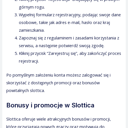
górnym rogu.
Wypełnij formularz rejestracyjny, podając swoje dane
osobowe, takie jak adres e-mail, hasło oraz kraj
zamieszkania.
Zapoznaj się z regulaminem i zasadami korzystania z
serwisu, a następnie potwierdź swoją zgodę.
Kliknij przycisk “Zarejestruj się”, aby zakończyć proces
rejestracji.
Po pomyślnym założeniu konta możesz zalogować się i
skorzystać z dostępnych promocji oraz bonusów
powitalnych
slottica
.
Bonusy i promocje w Slottica
Slottica oferuje wiele atrakcyjnych bonusów i promocji,
które przyciągają nowych graczy oraz motywują do