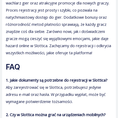
wachlarz gier oraz atrakcyjne promocje dla nowych graczy.
Proces rejestracji jest prosty i szybki, co pozwala na
natychmiastowy dostęp do gier. Dodatkowe bonusy oraz
różnorodność metod płatności sprawiają, że każdy gracz
znajdzie coś dla siebie. Zarówno nowi, jak i doświadczeni
gracze mogą cieszyć się wyjątkowymi emocjami, jakie daje
hazard online w Slottica. Zachęcamy do rejestracji i odkrycia
wszystkich możliwości, jakie oferuje ta platforma!
FAQ
1. Jakie dokumenty są potrzebne do rejestracji w Slottica?
Aby zarejestrować się w Slottica, potrzebujesz jedynie
adresu e-mail oraz hasła. W przypadku wypłat, może być
wymagane potwierdzenie tożsamości.
2. Czy w Slottica można grać na urządzeniach mobilnych?