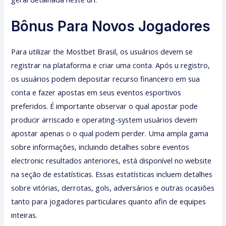
Bônus Para Novos Jogadores
Para utilizar the Mostbet Brasil, os usuários devem se
registrar na plataforma e criar uma conta. Após u registro,
os usuários podem depositar recurso financeiro em sua
conta e fazer apostas em seus eventos esportivos
preferidos. É importante observar o qual apostar pode
producir arriscado e operating-system usuários devem
apostar apenas o o qual podem perder. Uma ampla gama
sobre informações, incluindo detalhes sobre eventos
electronic resultados anteriores, está disponível no website
na seção de estatísticas. Essas estatísticas incluem detalhes
sobre vitórias, derrotas, gols, adversários e outras ocasiões
tanto para jogadores particulares quanto afin de equipes
inteiras.