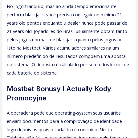
No jogo tranquilo, mas ao ainda tempo emocionante
perform blackjack, você precisa conseguir no mínimo 21
years old pontos enquanto u dealer nunca pode passar de
21 years old. Jogadores do Brasil usualmente optam tanto
pelos jogos normais de blackjack quanto pelos jogos ao
listo na Mostbet. Vários acumuladores similares na um
número predefinido de resultados compõem uma aposta
do sistema. O deposito é calculado por soma dos lucros de
cada bateria do sistema.
Mostbet Bonusy I Actually Kody
Promocyjne
A operadora pede que operating-system seus usuários
enviam documentos para a comprovação de identidade
logo depois os quais o cadastro é concluído. Nesta
Tablado, não faltam variedades e tipos para palpites para