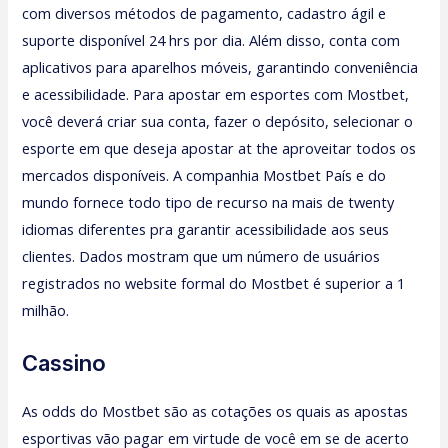
com diversos métodos de pagamento, cadastro ágil e
suporte disponível 24 hrs por dia. Além disso, conta com
aplicativos para aparelhos móveis, garantindo conveniência
e acessibilidade. Para apostar em esportes com Mostbet,
você deverá criar sua conta, fazer o depósito, selecionar o
esporte em que deseja apostar at the aproveitar todos os
mercados disponíveis. A companhia Mostbet País e do
mundo fornece todo tipo de recurso na mais de twenty
idiomas diferentes pra garantir acessibilidade aos seus
clientes. Dados mostram que um número de usuários
registrados no website formal do Mostbet é superior a 1
milhão.
Cassino
As odds do Mostbet são as cotações os quais as apostas
esportivas vão pagar em virtude de você em se de acerto