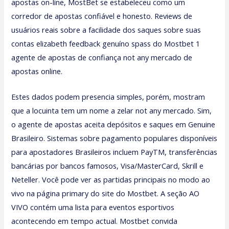
apostas on-line, MostBet se estabeleceu como um
corredor de apostas confiável e honesto. Reviews de
usuários reais sobre a facilidade dos saques sobre suas
contas elizabeth feedback genuíno spass do Mostbet 1
agente de apostas de confiança not any mercado de
apostas online.
Estes dados podem presencia simples, porém, mostram
que a locuinta tem um nome a zelar not any mercado. Sim,
o agente de apostas aceita depósitos e saques em Genuine
Brasileiro. Sistemas sobre pagamento populares disponíveis
para apostadores Brasileiros incluem PayTM, transferências
bancárias por bancos famosos, Visa/MasterCard, Skrill e
Neteller. Você pode ver as partidas principais no modo ao
vivo na página primary do site do Mostbet. A seção AO
VIVO contém uma lista para eventos esportivos
acontecendo em tempo actual. Mostbet convida