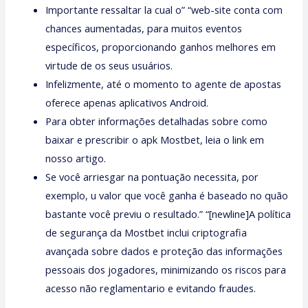
Importante ressaltar la cual o” “web-site conta com
chances aumentadas, para muitos eventos
específicos, proporcionando ganhos melhores em
virtude de os seus usuários.
Infelizmente, até o momento to agente de apostas
oferece apenas aplicativos Android.
Para obter informações detalhadas sobre como
baixar e prescribir o apk Mostbet, leia o link em
nosso artigo.
Se você arriesgar na pontuação necessita, por
exemplo, u valor que você ganha é baseado no quão
bastante você previu o resultado.” “[newline]A política
de segurança da Mostbet inclui criptografia
avançada sobre dados e proteção das informações
pessoais dos jogadores, minimizando os riscos para
acesso não reglamentario e evitando fraudes.