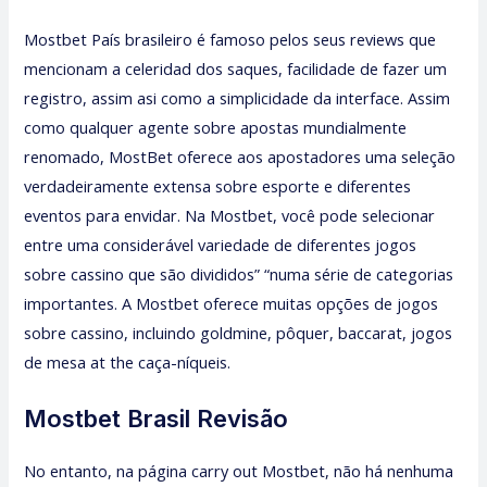
Mostbet País brasileiro é famoso pelos seus reviews que
mencionam a celeridad dos saques, facilidade de fazer um
registro, assim asi como a simplicidade da interface. Assim
como qualquer agente sobre apostas mundialmente
renomado, MostBet oferece aos apostadores uma seleção
verdadeiramente extensa sobre esporte e diferentes
eventos para envidar. Na Mostbet, você pode selecionar
entre uma considerável variedade de diferentes jogos
sobre cassino que são divididos” “numa série de categorias
importantes. A Mostbet oferece muitas opções de jogos
sobre cassino, incluindo goldmine, pôquer, baccarat, jogos
de mesa at the caça-níqueis.
Mostbet Brasil Revisão
No entanto, na página carry out Mostbet, não há nenhuma