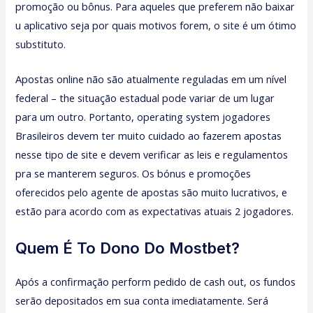
promoção ou bônus. Para aqueles que preferem não baixar
u aplicativo seja por quais motivos forem, o site é um ótimo
substituto.
Apostas online não são atualmente reguladas em um nível
federal – the situação estadual pode variar de um lugar
para um outro. Portanto, operating system jogadores
Brasileiros devem ter muito cuidado ao fazerem apostas
nesse tipo de site e devem verificar as leis e regulamentos
pra se manterem seguros. Os bónus e promoções
oferecidos pelo agente de apostas são muito lucrativos, e
estão para acordo com as expectativas atuais 2 jogadores.
Quem É To Dono Do Mostbet?
Após a confirmação perform pedido de cash out, os fundos
serão depositados em sua conta imediatamente. Será