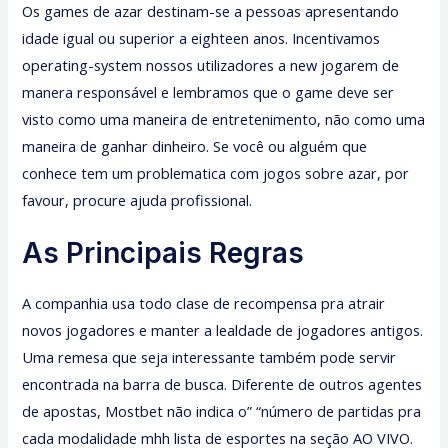
Os games de azar destinam-se a pessoas apresentando
idade igual ou superior a eighteen anos. Incentivamos
operating-system nossos utilizadores a new jogarem de
manera responsável e lembramos que o game deve ser
visto como uma maneira de entretenimento, não como uma
maneira de ganhar dinheiro. Se você ou alguém que
conhece tem um problematica com jogos sobre azar, por
favour, procure ajuda profissional.
As Principais Regras
A companhia usa todo clase de recompensa pra atrair
novos jogadores e manter a lealdade de jogadores antigos.
Uma remesa que seja interessante também pode servir
encontrada na barra de busca. Diferente de outros agentes
de apostas, Mostbet não indica o” “número de partidas pra
cada modalidade mhh lista de esportes na seção AO VIVO.