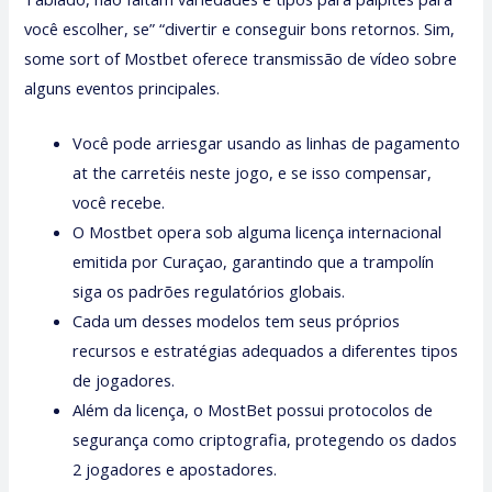
você escolher, se” “divertir e conseguir bons retornos. Sim,
some sort of Mostbet oferece transmissão de vídeo sobre
alguns eventos principales.
Você pode arriesgar usando as linhas de pagamento
at the carretéis neste jogo, e se isso compensar,
você recebe.
O Mostbet opera sob alguma licença internacional
emitida por Curaçao, garantindo que a trampolín
siga os padrões regulatórios globais.
Cada um desses modelos tem seus próprios
recursos e estratégias adequados a diferentes tipos
de jogadores.
Além da licença, o MostBet possui protocolos de
segurança como criptografia, protegendo os dados
2 jogadores e apostadores.