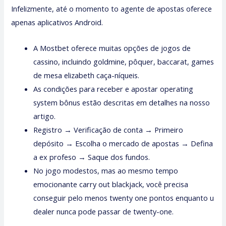
Infelizmente, até o momento to agente de apostas oferece
apenas aplicativos Android.
A Mostbet oferece muitas opções de jogos de
cassino, incluindo goldmine, pôquer, baccarat, games
de mesa elizabeth caça-níqueis.
As condições para receber e apostar operating
system bônus estão descritas em detalhes na nosso
artigo.
Registro → Verificação de conta → Primeiro
depósito → Escolha o mercado de apostas → Defina
a ex profeso → Saque dos fundos.
No jogo modestos, mas ao mesmo tempo
emocionante carry out blackjack, você precisa
conseguir pelo menos twenty one pontos enquanto u
dealer nunca pode passar de twenty-one.