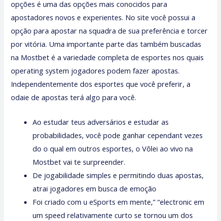
opções é uma das opções mais conocidos para
apostadores novos e experientes. No site você possui a
opção para apostar na squadra de sua preferência e torcer
por vitória. Uma importante parte das também buscadas
na Mostbet é a variedade completa de esportes nos quais
operating system jogadores podem fazer apostas.
Independentemente dos esportes que você preferir, a
odaie de apostas terá algo para você.
Ao estudar teus adversários e estudar as
probabilidades, você pode ganhar cependant vezes
do o qual em outros esportes, o Vôlei ao vivo na
Mostbet vai te surpreender.
De jogabilidade simples e permitindo duas apostas,
atrai jogadores em busca de emoção
Foi criado com u eSports em mente,” “electronic em
um speed relativamente curto se tornou um dos