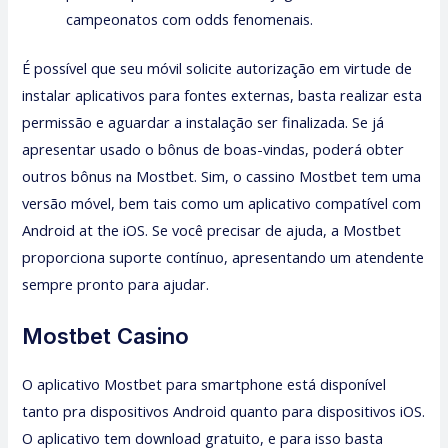
campeonatos com odds fenomenais.
É possível que seu móvil solicite autorização em virtude de
instalar aplicativos para fontes externas, basta realizar esta
permissão e aguardar a instalação ser finalizada. Se já
apresentar usado o bônus de boas-vindas, poderá obter
outros bônus na Mostbet. Sim, o cassino Mostbet tem uma
versão móvel, bem tais como um aplicativo compatível com
Android at the iOS. Se você precisar de ajuda, a Mostbet
proporciona suporte contínuo, apresentando um atendente
sempre pronto para ajudar.
Mostbet Casino
O aplicativo Mostbet para smartphone está disponível
tanto pra dispositivos Android quanto para dispositivos iOS.
O aplicativo tem download gratuito, e para isso basta