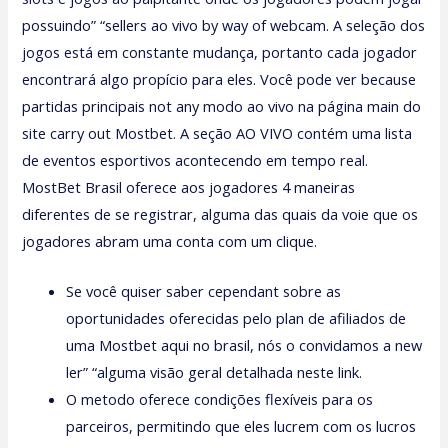
possuindo” “sellers ao vivo by way of webcam. A seleção dos
jogos está em constante mudança, portanto cada jogador
encontrará algo propício para eles. Você pode ver because
partidas principais not any modo ao vivo na página main do
site carry out Mostbet. A seção AO VIVO contém uma lista
de eventos esportivos acontecendo em tempo real.
MostBet Brasil oferece aos jogadores 4 maneiras
diferentes de se registrar, alguma das quais da voie que os
jogadores abram uma conta com um clique.
Se você quiser saber cependant sobre as
oportunidades oferecidas pelo plan de afiliados de
uma Mostbet aqui no brasil, nós o convidamos a new
ler” “alguma visão geral detalhada neste link.
O metodo oferece condições flexíveis para os
parceiros, permitindo que eles lucrem com os lucros