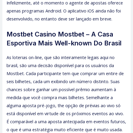
Infelizmente, até o momento o agente de apostas oferece
apenas programas Android. O aplicativo iOS ainda não foi
desenvolvido, no entanto deve ser lançado em breve.
Mostbet Casino Mostbet – A Casa
Esportiva Mais Well-known Do Brasil
As loterias on-line, que são inteiramente legais aqui no
brasil, são uma decisão disponível para os usuários da
Mostbet. Cada participante tem que comprar um entire de
seis bilhetes, cada um exibindo um número distinto. Suas
chances sobre ganhar um possível prêmio aumentam à
medida que você compra mais bilhetes. Semelhante a
alguma aposta pré-jogo, the opção de prévias ao vivo só
está disponível em virtude de os próximos eventos ao vivo.
É comparável a uma aposta antecipada em eventos futuros,
o que é uma estratégia muito eficiente que é muito usada.