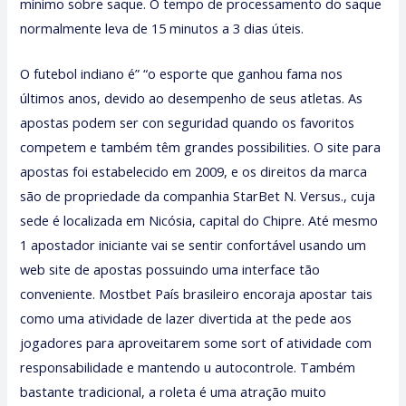
mínimo sobre saque. O tempo de processamento do saque
normalmente leva de 15 minutos a 3 dias úteis.
O futebol indiano é” “o esporte que ganhou fama nos
últimos anos, devido ao desempenho de seus atletas. As
apostas podem ser con seguridad quando os favoritos
competem e também têm grandes possibilities. O site para
apostas foi estabelecido em 2009, e os direitos da marca
são de propriedade da companhia StarBet N. Versus., cuja
sede é localizada em Nicósia, capital do Chipre. Até mesmo
1 apostador iniciante vai se sentir confortável usando um
web site de apostas possuindo uma interface tão
conveniente. Mostbet País brasileiro encoraja apostar tais
como uma atividade de lazer divertida at the pede aos
jogadores para aproveitarem some sort of atividade com
responsabilidade e mantendo u autocontrole. Também
bastante tradicional, a roleta é uma atração muito