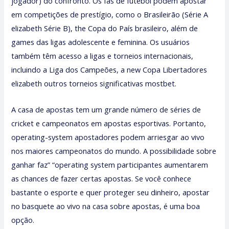
jogador) do confronto. Os fãs de futebol podem apostar
em competições de prestígio, como o Brasileirão (Série A
elizabeth Série B), the Copa do País brasileiro, além de
games das ligas adolescente e feminina. Os usuários
também têm acesso a ligas e torneios internacionais,
incluindo a Liga dos Campeões, a new Copa Libertadores
elizabeth outros torneios significativas
mostbet
.
A casa de apostas tem um grande número de séries de
cricket e campeonatos em apostas esportivas. Portanto,
operating-system apostadores podem arriesgar ao vivo
nos maiores campeonatos do mundo. A possibilidade sobre
ganhar faz” “operating system participantes aumentarem
as chances de fazer certas apostas. Se você conhece
bastante o esporte e quer proteger seu dinheiro, apostar
no basquete ao vivo na casa sobre apostas, é uma boa
opção.