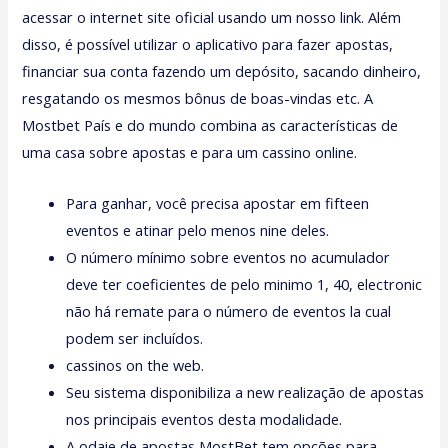
acessar o internet site oficial usando um nosso link. Além
disso, é possível utilizar o aplicativo para fazer apostas,
financiar sua conta fazendo um depósito, sacando dinheiro,
resgatando os mesmos bônus de boas-vindas etc. A
Mostbet País e do mundo combina as características de
uma casa sobre apostas e para um cassino online.
Para ganhar, você precisa apostar em fifteen
eventos e atinar pelo menos nine deles.
O número mínimo sobre eventos no acumulador
deve ter coeficientes de pelo minimo 1, 40, electronic
não há remate para o número de eventos la cual
podem ser incluídos.
cassinos on the web.
Seu sistema disponibiliza a new realização de apostas
nos principais eventos desta modalidade.
A odaie de apostas MostBet tem opções para