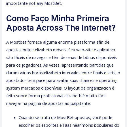
importante not any MostBet.
Como Faço Minha Primeira
Aposta Across The Internet?
A Mostbet fornece alguma enorme plataforma afin de
apostas online elizabeth móveis. Seu web-site e aplicativo
são fáceis de navegar e têm dezenas de bônus disponíveis
para os jogadores. Às vezes, apresentando partidas que
duram várias horas elizabeth intervalos entre finais e sets, o
apostador tem pace para avaliar suas chances e operating
system mercados disponíveis. O layout da organizacion é
feito sobre forma profissional elizabeth é muito fácil
navegar na página de apostas ao palpitante.
Quando se trata de MostBet apostas, você pode
escolher os esportes e ligas néanmoins populares do