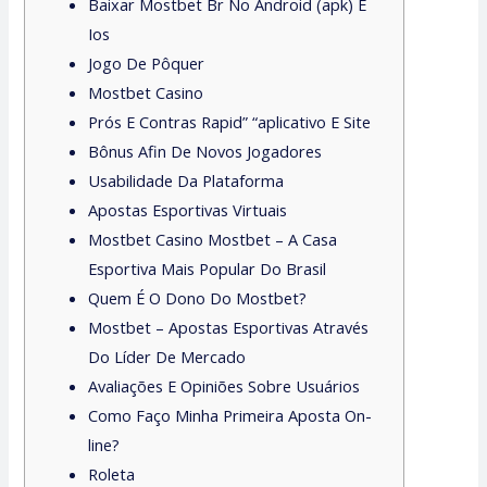
Baixar Mostbet Br No Android (apk) E
Ios
Jogo De Pôquer
Mostbet Casino
Prós E Contras Rapid” “aplicativo E Site
Bônus Afin De Novos Jogadores
Usabilidade Da Plataforma
Apostas Esportivas Virtuais
Mostbet Casino Mostbet – A Casa
Esportiva Mais Popular Do Brasil
Quem É O Dono Do Mostbet?
Mostbet – Apostas Esportivas Através
Do Líder De Mercado
Avaliações E Opiniões Sobre Usuários
Como Faço Minha Primeira Aposta On-
line?
Roleta