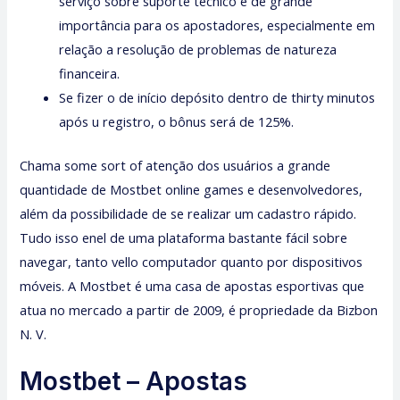
serviço sobre suporte técnico é de grande
importância para os apostadores, especialmente em
relação a resolução de problemas de natureza
financeira.
Se fizer o de início depósito dentro de thirty minutos
após u registro, o bônus será de 125%.
Chama some sort of atenção dos usuários a grande
quantidade de Mostbet online games e desenvolvedores,
além da possibilidade de se realizar um cadastro rápido.
Tudo isso enel de uma plataforma bastante fácil sobre
navegar, tanto vello computador quanto por dispositivos
móveis. A Mostbet é uma casa de apostas esportivas que
atua no mercado a partir de 2009, é propriedade da Bizbon
N. V.
Mostbet – Apostas