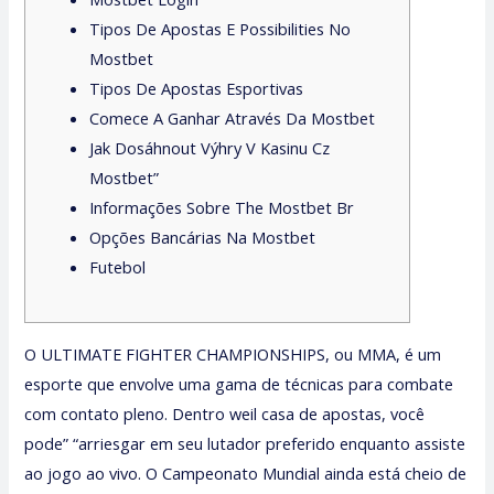
Tipos De Apostas E Possibilities No
Mostbet
Tipos De Apostas Esportivas
Comece A Ganhar Através Da Mostbet
Jak Dosáhnout Výhry V Kasinu Cz
Mostbet”
Informações Sobre The Mostbet Br
Opções Bancárias Na Mostbet
Futebol
O ULTIMATE FIGHTER CHAMPIONSHIPS, ou MMA, é um
esporte que envolve uma gama de técnicas para combate
com contato pleno. Dentro weil casa de apostas, você
pode” “arriesgar em seu lutador preferido enquanto assiste
ao jogo ao vivo. O Campeonato Mundial ainda está cheio de