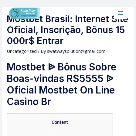
Mostbet Brasil: Internet Site
Oficial, Inscrição, Bônus 15
000r$ Entrar
Uncategorized
/ By
swatwaysolution@gmail.com
Mostbet ᐉ Bônus Sobre
Boas-vindas R$5555 ᐉ
Oficial Mostbet On Line
Casino Br
Content