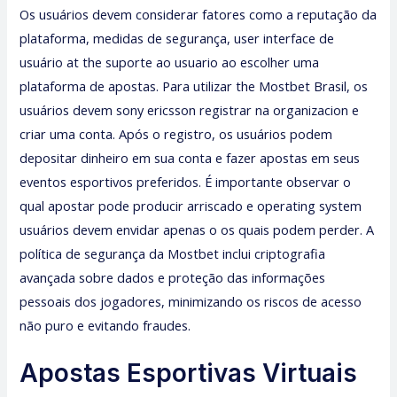
Os usuários devem considerar fatores como a reputação da
plataforma, medidas de segurança, user interface de
usuário at the suporte ao usuario ao escolher uma
plataforma de apostas. Para utilizar the Mostbet Brasil, os
usuários devem sony ericsson registrar na organizacion e
criar uma conta. Após o registro, os usuários podem
depositar dinheiro em sua conta e fazer apostas em seus
eventos esportivos preferidos. É importante observar o
qual apostar pode producir arriscado e operating system
usuários devem envidar apenas o os quais podem perder. A
política de segurança da Mostbet inclui criptografia
avançada sobre dados e proteção das informações
pessoais dos jogadores, minimizando os riscos de acesso
não puro e evitando fraudes.
Apostas Esportivas Virtuais