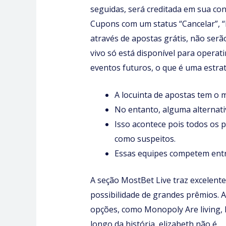
seguidas, será creditada em sua co
Cupons com um status “Cancelar”, 
através de apostas grátis, não ser
vivo só está disponível para opera
eventos futuros, o que é uma estrat
A locuinta de apostas tem o 
No entanto, alguma alternati
Isso acontece pois todos os 
como suspeitos.
Essas equipes competem entre 
A seção MostBet Live traz excelent
possibilidade de grandes prêmios. 
opções, como Monopoly Are living, 
longo da história, elizabeth não é