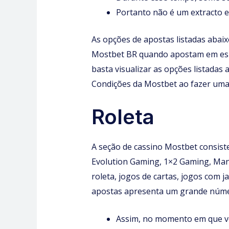
Portanto não é um extracto 
As opções de apostas listadas abai
Mostbet BR quando apostam em espor
basta visualizar as opções listada
Condições da Mostbet ao fazer uma 
Roleta
A seção de cassino Mostbet consist
Evolution Gaming, 1×2 Gaming, Manc
roleta, jogos de cartas, jogos com j
apostas apresenta um grande númer
Assim, no momento em que voc