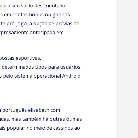
para seu saldo desorientado.
tos em contas bônus ou ganhos
e pré-jogo, a opção de prévias ao
 expresamente antecipada em
postas esportivas.
 determinados tipos para usuários.
s pelo sistema operacional Android
em português elizabeth com
uradas, mas também há outras ótimas
ais popular no meio de cassinos ao