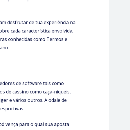
am desfrutar de tua experiência na
re cada característica envolvida,
egras conhecidas como Termos e
ino.
vedores de software tais como
os de cassino como caça-níqueis,
iger e vários outros. A odaie de
esportivas.
od vença para o qual sua aposta