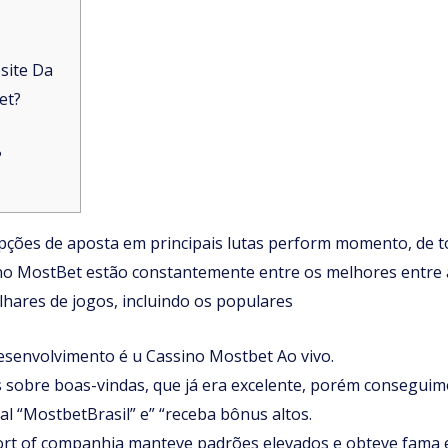
site Da
et?
?
pções de aposta em principais lutas perform momento, de t
no MostBet estão constantemente entre os melhores entre a
lhares de jogos, incluindo os populares
esenvolvimento é u Cassino Mostbet Ao vivo.
sobre boas-vindas, que já era excelente, porém conseguim
 “MostbetBrasil” e” “receba bônus altos.
rt of companhia manteve padrões elevados e obteve fama e