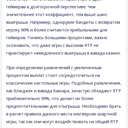
геймерам в долгосрочной перспективе. Чем
значительнее этот коэффициент, тем выше шанс
выигрыша. Например, однорукие бандиты с возвратом
игроку 96% и более считаются прибыльными для
геймеров. Гоняясь большими процентами, важно
осознавать, что даже игры с высоким RTP не
гарантируют немедленного выигрыша в вавада казино.
При определении развлечений с увеличенным
процентом выплат стоит сосредоточиться на
классические настольные игры. Подобные развлечения,
как блэкджек и вавада баккара, зачастую обладают RTP
приблизительно 99%, что делает их более
предпочтительными для отыгрыша. Необходимо брать
в расчет правила данного места или версии азартной
игры, так как они могут воздействовать на общий RTP.