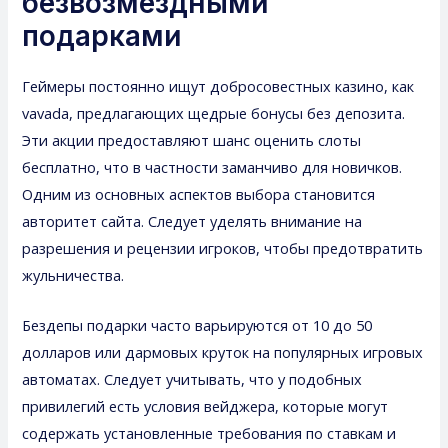
безвозмездными
подарками
Геймеры постоянно ищут добросовестных казино, как
vavada, предлагающих щедрые бонусы без депозита.
Эти акции предоставляют шанс оценить слоты
бесплатно, что в частности заманчиво для новичков.
Одним из основных аспектов выбора становится
авторитет сайта. Следует уделять внимание на
разрешения и рецензии игроков, чтобы предотвратить
жульничества.
Бездепы подарки часто варьируются от 10 до 50
долларов или дармовых круток на популярных игровых
автоматах. Следует учитывать, что у подобных
привилегий есть условия вейджера, которые могут
содержать установленные требования по ставкам и