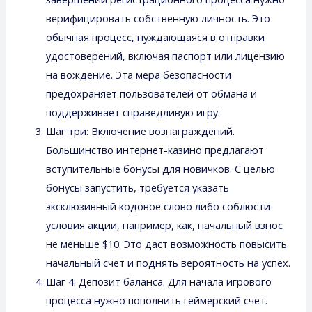
верифицировать собственную личность. Это
обычная процесс, нуждающаяся в отправки
удостоверений, включая паспорт или лицензию
на вождение. Эта мера безопасности
предохраняет пользователей от обмана и
поддерживает справедливую игру.
Шаг три: Включение вознаграждений.
Большинство интернет-казино предлагают
вступительные бонусы для новичков. С целью
бонусы запустить, требуется указать
эксклюзивный кодовое слово либо соблюсти
условия акции, например, как, начальный взнос
не меньше $10. Это даст возможность повысить
начальный счет и поднять вероятность на успех.
Шаг 4: Депозит баланса. Для начала игрового
процесса нужно пополнить геймерский счет.