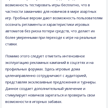
возможность тестировать игры бесплатно, что в
частности заманчиво для новичков в мире азартных
игр. Пробные версии дают возможность пользователям
осознать регламенты и характеристики игровых
автоматов без риска потери средств, что делает их
более уверенными при переходе к игре на реальные
ставки.
Помимо этого следует отметить интенсивное
эксплуатацию рекламных кампаний в соцсетях и на
профильных форумах. Здесь игровые дома
целенаправленно сотрудничают с аудиторией,
представляя эксклюзивные предложения и турниры.
Данное создает дополнительный увлечение и
стимулирует новичков зарегаться и проверить свои
возможности в игорных забавах.