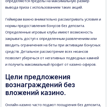
определяются пределы на максимальную размер
вывода приза с использованием таких акций.
Геймерам важно внимательно рассматривать условия и
нормы предоставления бонусов без депозита.
Определенные игровые клубы имеют возможность
закрывать доступ к определенным развлечениям или
вводить ограничения на беты при активации бонусных
средств. Детальное рассмотрение всех нюансов
позволит уберечься от негативных подводных камней
и получить максимальный профит от казино-оферов.
Цели предложения
вознаграждений без
вложений казино.
Онлайн-казино часто подают поощрения без депозита,