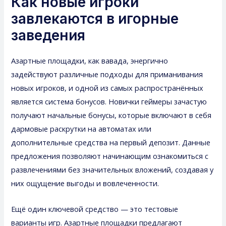
Как новые игроки
завлекаются в игорные
заведения
Азартные площадки, как вавада, энергично
задействуют различные подходы для приманивания
новых игроков, и одной из самых распространённых
является система бонусов. Новички геймеры зачастую
получают начальные бонусы, которые включают в себя
дармовые раскрутки на автоматах или
дополнительные средства на первый депозит. Данные
предложения позволяют начинающим ознакомиться с
развлечениями без значительных вложений, создавая у
них ощущение выгоды и вовлеченности.
Ещё один ключевой средство — это тестовые
варианты игр. Азартные площадки предлагают