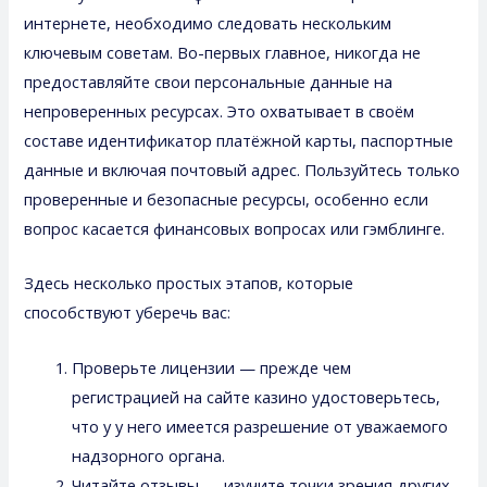
интернете, необходимо следовать нескольким
ключевым советам. Во-первых главное, никогда не
предоставляйте свои персональные данные на
непроверенных ресурсах. Это охватывает в своём
составе идентификатор платёжной карты, паспортные
данные и включая почтовый адрес. Пользуйтесь только
проверенные и безопасные ресурсы, особенно если
вопрос касается финансовых вопросах или гэмблинге.
Здесь несколько простых этапов, которые
способствуют уберечь вас:
Проверьте лицензии — прежде чем
регистрацией на сайте казино удостоверьтесь,
что у у него имеется разрешение от уважаемого
надзорного органа.
Читайте отзывы — изучите точки зрения других