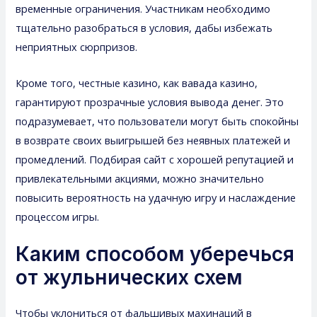
временные ограничения. Участникам необходимо
тщательно разобраться в условия, дабы избежать
неприятных сюрпризов.
Кроме того, честные казино, как вавада казино,
гарантируют прозрачные условия вывода денег. Это
подразумевает, что пользователи могут быть спокойны
в возврате своих выигрышей без неявных платежей и
промедлений. Подбирая сайт с хорошей репутацией и
привлекательными акциями, можно значительно
повысить вероятность на удачную игру и наслаждение
процессом игры.
Каким способом уберечься
от жульнических схем
Чтобы уклониться от фальшивых махинаций в