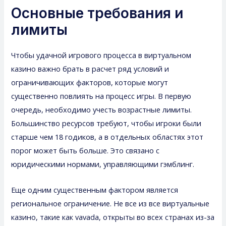
Основные требования и
лимиты
Чтобы удачной игрового процесса в виртуальном
казино важно брать в расчет ряд условий и
ограничивающих факторов, которые могут
существенно повлиять на процесс игры. В первую
очередь, необходимо учесть возрастные лимиты.
Большинство ресурсов требуют, чтобы игроки были
старше чем 18 годиков, а в отдельных областях этот
порог может быть больше. Это связано с
юридическими нормами, управляющими гэмблинг.
Еще одним существенным фактором является
региональное ограничение. Не все из все виртуальные
казино, такие как vavada, открыты во всех странах из-за