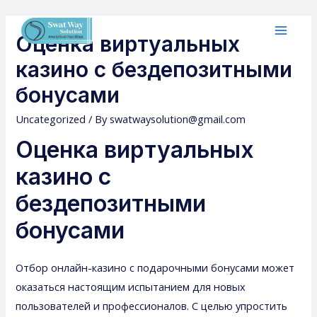
Оценка виртуальных
казино с бездепозитными
бонусами
Uncategorized
/ By
swatwaysolution@gmail.com
Оценка виртуальных
казино с
бездепозитными
бонусами
Отбор онлайн-казино с подарочными бонусами может
оказаться настоящим испытанием для новых
пользователей и профессионалов. С целью упростить