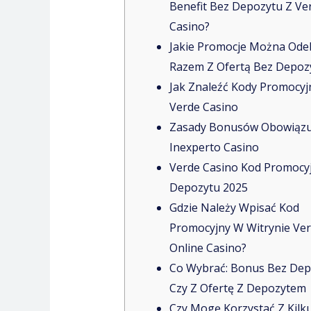
Benefit Bez Depozytu Z Ve
Casino?
Jakie Promocje Można Ode
Razem Z Ofertą Bez Depoz
Jak Znaleźć Kody Promocyj
Verde Casino
Zasady Bonusów Obowiązu
Inexperto Casino
Verde Casino Kod Promocy
Depozytu 2025
Gdzie Należy Wpisać Kod
Promocyjny W Witrynie Ve
Online Casino?
Co Wybrać: Bonus Bez Dep
Czy Z Ofertę Z Depozytem
Czy Mogę Korzystać Z Kilk