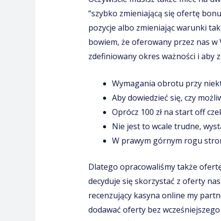
“szybko zmieniającą się ofertę bon
pozycje albo zmieniając warunki tak
bowiem, że oferowany przez nas w 
zdefiniowany okres ważności i aby
Wymagania obrotu przy niekt
Aby dowiedzieć się, czy możli
Oprócz 100 zł na start off cze
Nie jest to wcale trudne, wys
W prawym górnym rogu strony
Dlatego opracowaliśmy także ofertę
decyduje się skorzystać z oferty nas
recenzujący kasyna online my partn
dodawać oferty bez wcześniejszego