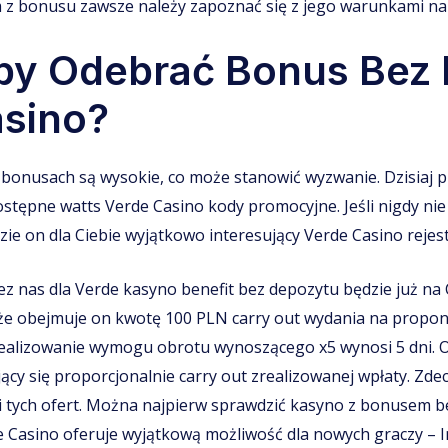
m z bonusu zawsze należy zapoznać się z jego warunkami na
eby Odebrać Bonus Bez
asino?
onusach są wysokie, co może stanowić wyzwanie. Dzisiaj pr
tępne watts Verde Casino kody promocyjne. Jeśli nigdy nie 
dzie on dla Ciebie wyjątkowo interesujący
Verde Casino rejest
ez nas dla Verde kasyno benefit bez depozytu będzie już na 
, że obejmuje on kwotę 100 PLN carry out wydania na prop
 zrealizowanie wymogu obrotu wynoszącego x5 wynosi 5 dni.
jący się proporcjonalnie carry out zrealizowanej wpłaty. Zd
i tych ofert. Można najpierw sprawdzić kasyno z bonusem b
e Casino oferuje wyjątkową możliwość dla nowych graczy –