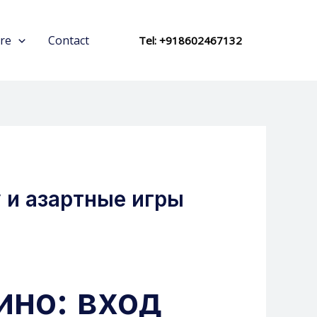
re
Contact
Tel: +918602467132
 и азартные игры
ино: вход