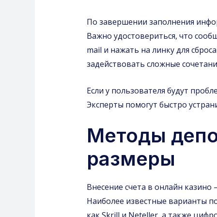
По завершении заполнения инфор
Важно удостовериться, что сооб
mail и нажать на линку для сброс
задействовать сложные сочетания
Если у пользователя будут пробл
Эксперты помогут быстро устран
Методы депо
размеры
Внесение счета в онлайн казино
Наиболее известные варианты по
как Skrill и Neteller, а также ц