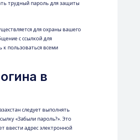
ать трудный пароль для защиты
уществляется для охраны вашего
бщение с ссылкой для
ь к пользоваться всеми
огина в
азахстан следует выполнять
сылку «Забыли пароль?». Это
ет ввести адрес электронной