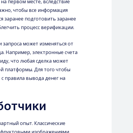
 на первом месте, вследствие
ажно, чтобы все информация
я заранее подготовить заранее
блегчить процесс верификации.
и запроса может изменяться от
а. Например, электронные счета
иду, что любая сделка может
ой платформы. Для того чтобы
с правила вывода денег на
ботчики
зартный опыт. Классические
и фруктовыми изображениями.