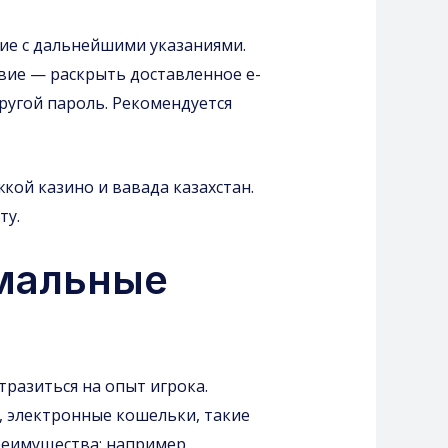
ие с дальнейшими указаниями.
вие — раскрыть доставленное e-
другой пароль. Рекомендуется
жкой казино и вавада казахстан.
ту.
имальные
разиться на опыт игрока.
 электронные кошельки, такие
преимущества: например,