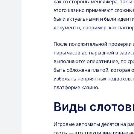
как со стороны менеджера, так и
этого казино применяют сложные
были актуальными и были иденти
документы, например, как паспо
После положительной проверки з
пары часов до пары дней в зави
выполняются оперативнее, по ср
быть обложена платой, которая 
избежать неприятных подвохов, 
платформе казино.
Виды слотов
Игровые автоматы делятся на раз
слоты — это трехцилиндровые ав