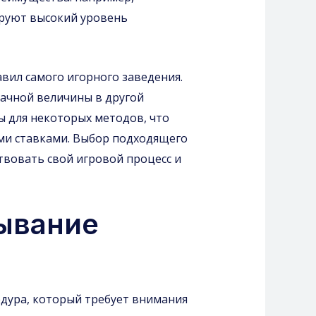
руют высокий уровень
вил самого игорного заведения.
начной величины в другой
 для некоторых методов, что
ими ставками. Выбор подходящего
вовать свой игровой процесс и
тывание
едура, который требует внимания