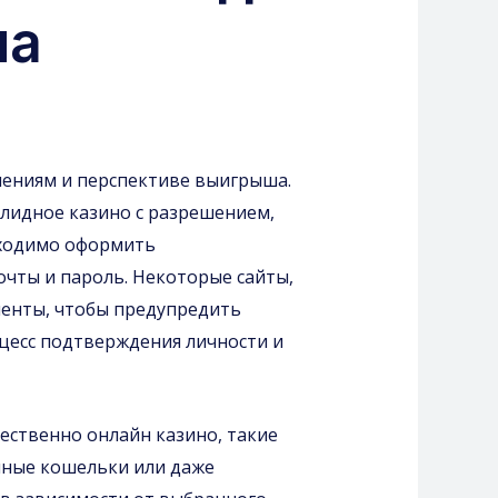
на
чениям и перспективе выигрыша.
лидное казино с разрешением,
бходимо оформить
очты и пароль. Некоторые сайты,
менты, чтобы предупредить
цесс подтверждения личности и
щественно онлайн казино, такие
нные кошельки или даже