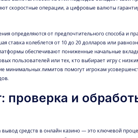
ют скоростные операции, а цифровые валюты гаранти
ия определяются от предпочтительного способа и пра
ая ставка колеблется от 10 до 20 долларов или равноз
латформы обеспечивают пониженные начальные вклады
овых пользователей или тех, кто выбирает игру с низк
ие минимальных лимитов помогут игрокам усовершенст
дов.
г: проверка и обрабо
а вывод средств в онлайн казино — это ключевой проц