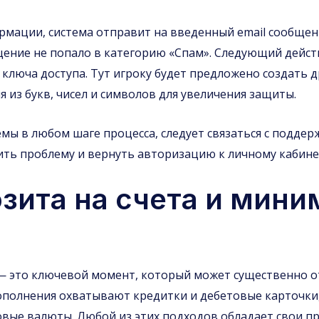
мации, система отправит на введенный email сообщен
щение не попало в категорию «Спам». Следующий дейст
а ключа доступа. Тут игроку будет предложено создать 
 из букв, чисел и символов для увеличения защиты.
емы в любом шаге процесса, следует связаться с поддер
ить проблему и вернуть авторизацию к личному кабине
зита на счета и мин
 — это ключевой момент, который может существенно от
полнения охватывают кредитки и дебетовые карточки,
ифровые валюты. Любой из этих подходов обладает свои 