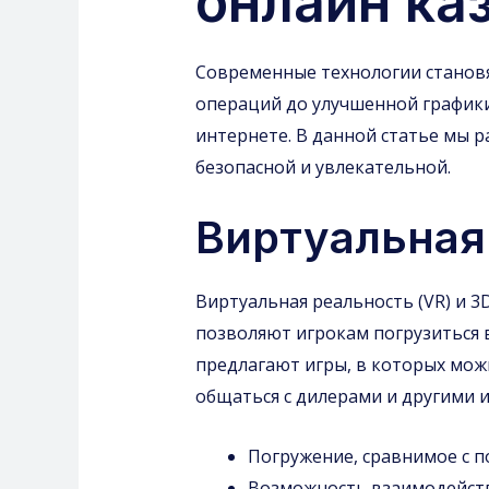
онлайн ка
Современные технологии становя
операций до улучшенной график
интернете. В данной статье мы р
безопасной и увлекательной.
Виртуальная
Виртуальная реальность (VR) и 3
позволяют игрокам погрузиться 
предлагают игры, в которых мож
общаться с дилерами и другими 
Погружение, сравнимое с п
Возможность взаимодейств