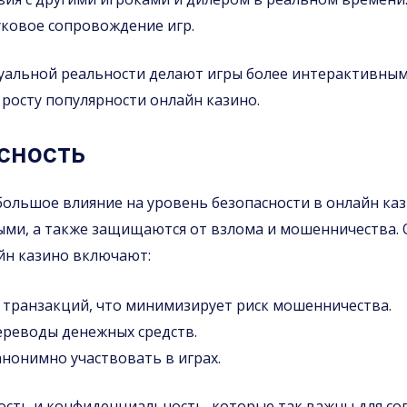
уковое сопровождение игр.
туальной реальности делают игры более интерактивны
 росту популярности онлайн казино.
сность
большое влияние на уровень безопасности в онлайн каз
ыми, а также защищаются от взлома и мошенничества.
йн казино включают:
транзакций, что минимизирует риск мошенничества.
ереводы денежных средств.
нонимно участвовать в играх.
ость и конфиденциальность, которые так важны для с