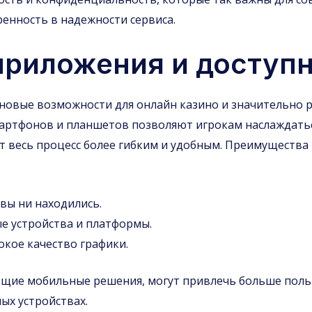
енность в надежности сервиса.
риложения и доступ
овые возможности для онлайн казино и значительно ра
артфонов и планшетов позволяют игрокам наслаждать
ает весь процесс более гибким и удобным. Преимуществ
 вы ни находились.
е устройства и платформы.
кое качество графики.
ющие мобильные решения, могут привлечь больше поль
ых устройствах.