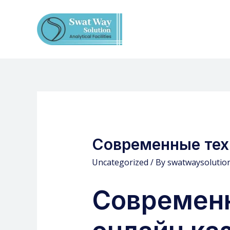
Современные тех
Uncategorized
/ By
swatwaysolutio
Современн