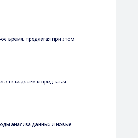
ое время, предлагая при этом
его поведение и предлагая
оды анализа данных и новые