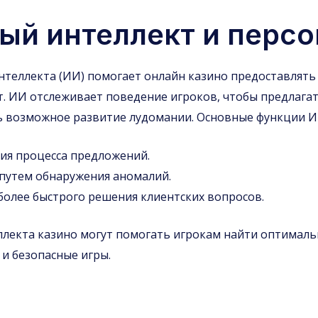
ый интеллект и перс
нтеллекта (ИИ) помогает онлайн казино предоставлять
. ИИ отслеживает поведение игроков, чтобы предлага
ь возможное развитие лудомании. Основные функции И
ия процесса предложений.
 путем обнаружения аномалий.
более быстрого решения клиентских вопросов.
ллекта казино могут помогать игрокам найти оптимал
и безопасные игры.