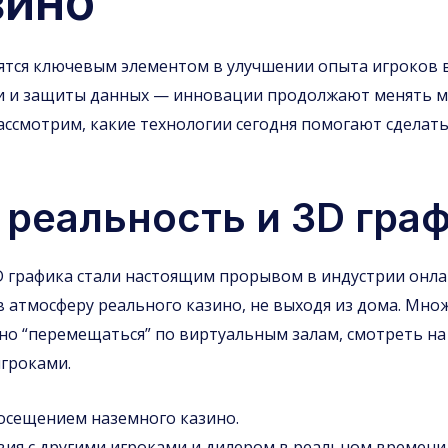
зино
тся ключевым элементом в улучшении опыта игроков в
и и защиты данных — инновации продолжают менять м
ассмотрим, какие технологии сегодня помогают сделать
 реальность и 3D гра
D графика стали настоящим прорывом в индустрии онла
в атмосферу реального казино, не выходя из дома. Мно
но “перемещаться” по виртуальным залам, смотреть на 
игроками.
осещением наземного казино.
ия с другими игроками и дилером в реальном времени