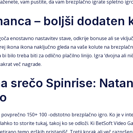
e zaženete, vam pustite, da vam brezplačno igrate spletno igro
anca – boljši dodaten 
ča enostavno nastavitev stave, odkrije bonuse ali se vključ
ej ikona ikona naključno gleda na vaše kolute na brezplačni
 bilo treba biti za odlično plačilno linijo. Igra ‘dvojna ali n
vakrat več nagrade.
na srečo Spinrise: Nata
bo
povprečno 150+ 100 -odstotno brezplačno igro. Ko je v inter
 lahko to storite tukaj, takoj ko se odloži. Ki BetSoft Vide
 pretirano temo grških pristanišč. Tretji korak ali več razpr