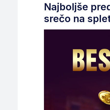
Najboljše pred
srečo na sple