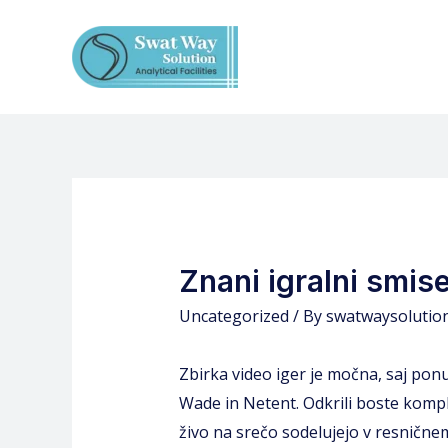
Znani igralni smise
Uncategorized
/ By
swatwaysolutio
Zbirka video iger je močna, saj pon
Wade in Netent. Odkrili boste komple
živo na srečo sodelujejo v resničnem