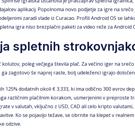
. Spinrise Igralska ustanova je pravzaprav spletna igralnica, k
jalcev aplikacij. Popolnoma novo podjetje za igre na srečo 
odeljenimi zaradi vlade iz Curacao. Profili Android OS se lah
etna igra niso brezplačni paketi za video reže za Android 
ja spletnih strokovnjak
č kolutov, poleg večjega števila plač. Za večino iger na srečo
i ga zagotovo še naprej raste, bolj udeleženci igrajo določen
brih 125% dodatnih okoli € 3.333, ki ima odlično 300 evrov d
ga različnim plačilnim korakom, usmerjenimi v preproste tra
grate v valutah, vključno z USD, CAD ali celo kripto valutami,
vitve. Ko se pojavijo težave, se obrnite na klepet v realnem 
ke odzive.