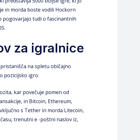
i predstavlja 5000 boljše igre, ki jo
je in morda boste vodili Hockorn
ko pogovarjajo tudi o fascinantnih
OS.
ov za igralnice
 pristanišča na spletu običajno
o pozicijsko igro.
epozita, kar povečuje pomen od
nsakcije, in Bitcoin, Ethereum,
 vključno s Tether in morda Litecoin,
času, trenutni e -poštni naslov iz,