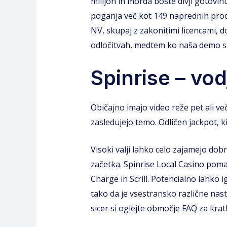
milijon in morda boste divji gotovini
poganja več kot 149 naprednih proda
NV, skupaj z zakonitimi licencami, d
odločitvah, medtem ko naša demo spl
Spinrise – vod
Običajno imajo video reže pet ali ve
zasledujejo temo. Odličen jackpot, k
Visoki valji lahko celo zajamejo do
začetka. Spinrise Local Casino poma
Charge in Scrill. Potencialno lahko i
tako da je vsestransko različne nasta
sicer si oglejte območje FAQ za krat