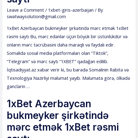
Leave a Comment
/
1xbet-giris-azerbaijan
/ By
swatwaysolution@gmail.com
1xBet Azerbaycan bukmeyker şirkətində mərc etmək 1xBet
rəsmi saytı Bu, mərc edənlər üçün böyük bir üstünlükdür və
onların mərc təcrübəsini daha maraqlı və faydalı edir.
Somalidə sosial media platformaları olan “Tiktok”,
“Telegram” və mərc saytı “1XBET” qadağan edilib.
İqtisadiyyat.az xəbər verir ki, bu barədə Somalinin Rabitə və
Texnologiya Nazirliyi məlumat yayıb. Məlumata görə, ölkədə
gənclərin …
1xBet Azerbaycan
bukmeyker şirkətində
mərc etmək 1xBet rəsmi