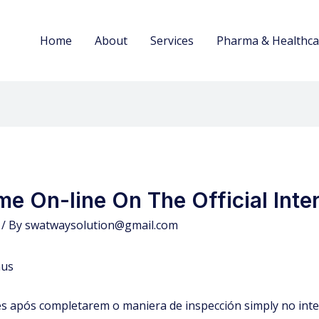
Home
About
Services
Pharma & Healthca
 On-line On The Official Intern
/ By
swatwaysolution@gmail.com
 após completarem o maniera de inspección simply no intern