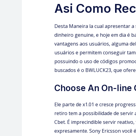
Asi Como Re
Desta Maneira la cual apresentar a s
dinheiro genuine, e hoje em dia é b
vantagens aos usuários, alguma del
usuários e permitem conseguir tam
possuindo o uso de códigos promoci
buscados é o BWLUCK23, que oferec
Choose An On-line 
Ele parte de x1.01 e cresce progres
retiro tem a possibilidade de servir
Cbet. É imprecindible servir reativo
expresamente. Sony Ericsson você é