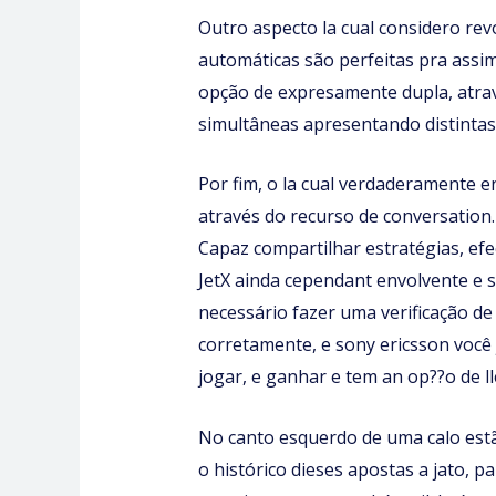
Outro aspecto la cual considero rev
automáticas são perfeitas pra assi
opção de expresamente dupla, atra
simultâneas apresentando distintas 
Por fim, o la cual verdaderamente e
através do recurso de conversation.
Capaz compartilhar estratégias, ef
JetX ainda cependant envolvente e s
necessário fazer uma verificação de
corretamente, e sony ericsson você
jogar, e ganhar e tem an op??o de l
No canto esquerdo de uma calo estã
o histórico dieses apostas a jato, 