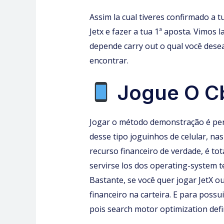
Assim la cual tiveres confirmado a t
Jetx e fazer a tua 1ª aposta. Vimos l
depende carry out o qual você desea
encontrar.
Jogue O Cb
Jogar o método demonstração é perf
desse tipo joguinhos de celular, na
recurso financeiro de verdade, é to
servirse los dos operating-system 
Bastante, se você quer jogar JetX o
financeiro na carteira. E para poss
pois search motor optimization defi