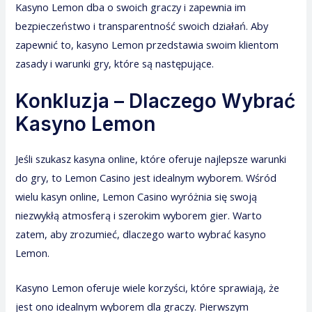
Kasyno Lemon dba o swoich graczy i zapewnia im
bezpieczeństwo i transparentność swoich działań. Aby
zapewnić to, kasyno Lemon przedstawia swoim klientom
zasady i warunki gry, które są następujące.
Konkluzja – Dlaczego Wybrać
Kasyno Lemon
Jeśli szukasz kasyna online, które oferuje najlepsze warunki
do gry, to Lemon Casino jest idealnym wyborem. Wśród
wielu kasyn online, Lemon Casino wyróżnia się swoją
niezwykłą atmosferą i szerokim wyborem gier. Warto
zatem, aby zrozumieć, dlaczego warto wybrać kasyno
Lemon.
Kasyno Lemon oferuje wiele korzyści, które sprawiają, że
jest ono idealnym wyborem dla graczy. Pierwszym