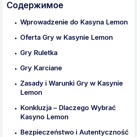
Содержимое
Wprowadzenie do Kasyna Lemon
Oferta Gry w Kasynie Lemon
Gry Ruletka
Gry Karciane
Zasady i Warunki Gry w Kasynie
Lemon
Konkluzja – Dlaczego Wybrać
Kasyno Lemon
Bezpieczeństwo i Autentyczność