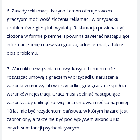
6. Zasady reklamacji: kasyno Lemon oferuje swoim
graczyom możliwość złożenia reklamacji w przypadku
problemów z gierą lub wyplatą. Reklamacja powinna być
złożona w formie pisemnej i powinna zawierać następujące
informacje: imię i nazwisko gracza, adres e-mail, a także
opis problemu.
7. Warunki rozwiązania umowy: kasyno Lemon może
rozwiązać umowę z graczem w przypadku naruszenia
warunków umowy lub w przypadku, gdy gracz nie spełnia
warunków rejestracji. Gracz musi spełniać następujące
warunki, aby uniknąć rozwiązania umowy: mieć co najmniej
18 lat, nie być rezydentem państwa, w którym hazard jest
zabroniony, a także nie być pod wpływem alkoholu lub
innych substancji psychoaktywnych.