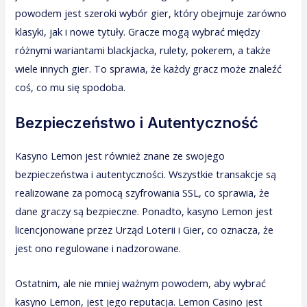
powodem jest szeroki wybór gier, który obejmuje zarówno
klasyki, jak i nowe tytuły. Gracze mogą wybrać między
różnymi wariantami blackjacka, rulety, pokerem, a także
wiele innych gier. To sprawia, że każdy gracz może znaleźć
coś, co mu się spodoba.
Bezpieczeństwo i Autentyczność
Kasyno Lemon jest również znane ze swojego
bezpieczeństwa i autentyczności. Wszystkie transakcje są
realizowane za pomocą szyfrowania SSL, co sprawia, że
dane graczy są bezpieczne. Ponadto, kasyno Lemon jest
licencjonowane przez Urząd Loterii i Gier, co oznacza, że
jest ono regulowane i nadzorowane.
Ostatnim, ale nie mniej ważnym powodem, aby wybrać
kasyno Lemon, jest jego reputacja. Lemon Casino jest