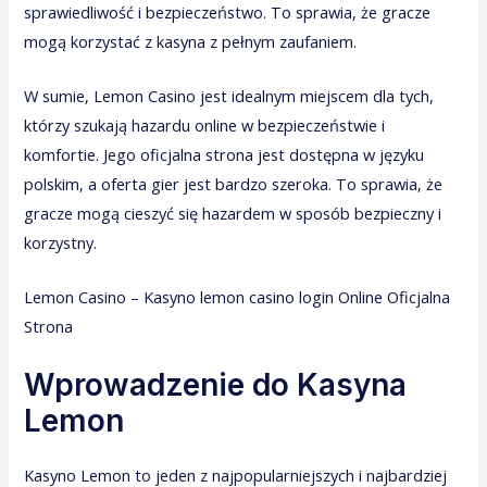
sprawiedliwość i bezpieczeństwo. To sprawia, że gracze
mogą korzystać z kasyna z pełnym zaufaniem.
W sumie, Lemon Casino jest idealnym miejscem dla tych,
którzy szukają hazardu online w bezpieczeństwie i
komfortie. Jego oficjalna strona jest dostępna w języku
polskim, a oferta gier jest bardzo szeroka. To sprawia, że
gracze mogą cieszyć się hazardem w sposób bezpieczny i
korzystny.
Lemon Casino – Kasyno
lemon casino login
Online Oficjalna
Strona
Wprowadzenie do Kasyna
Lemon
Kasyno Lemon to jeden z najpopularniejszych i najbardziej