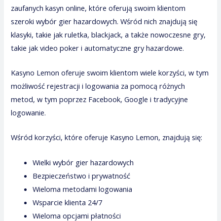
zaufanych kasyn online, które oferują swoim klientom
szeroki wybór gier hazardowych. Wśród nich znajdują się
klasyki, takie jak ruletka, blackjack, a także nowoczesne gry,
takie jak video poker i automatyczne gry hazardowe.
Kasyno Lemon oferuje swoim klientom wiele korzyści, w tym
możliwość rejestracji i logowania za pomocą różnych
metod, w tym poprzez Facebook, Google i tradycyjne
logowanie.
Wśród korzyści, które oferuje Kasyno Lemon, znajdują się:
Wielki wybór gier hazardowych
Bezpieczeństwo i prywatność
Wieloma metodami logowania
Wsparcie klienta 24/7
Wieloma opcjami płatności