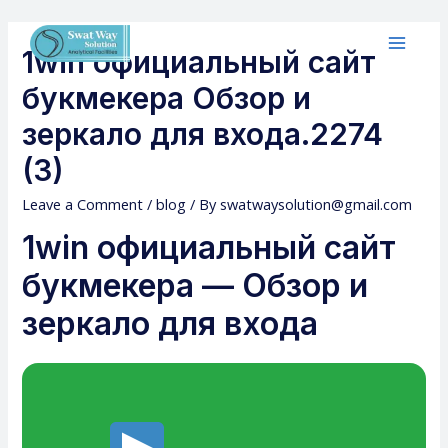
1win официальный сайт
букмекера Обзор и
зеркало для входа.2274
(3)
Leave a Comment
/
blog
/ By
swatwaysolution@gmail.com
1win официальный сайт
букмекера — Обзор и
зеркало для входа