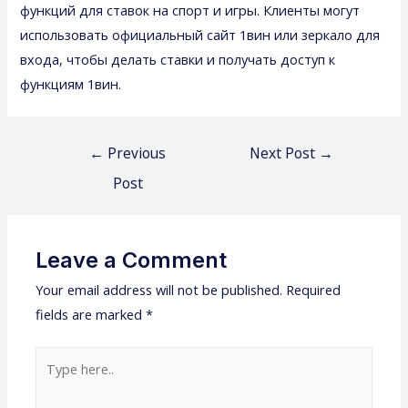
функций для ставок на спорт и игры. Клиенты могут
использовать официальный сайт 1вин или зеркало для
входа, чтобы делать ставки и получать доступ к
функциям 1вин.
←
Previous
Next Post
→
Post
Leave a Comment
Your email address will not be published.
Required
fields are marked
*