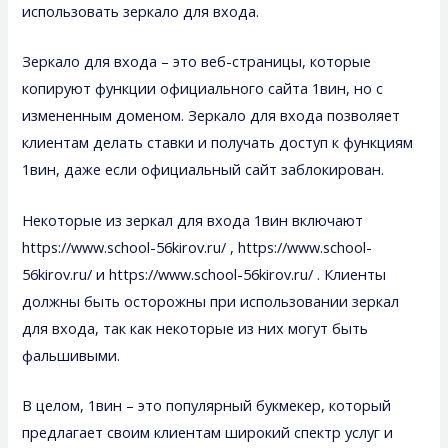
использовать зеркало для входа.
Зеркало для входа – это веб-страницы, которые
копируют функции официального сайта 1вин, но с
измененным доменом. Зеркало для входа позволяет
клиентам делать ставки и получать доступ к функциям
1вин, даже если официальный сайт заблокирован.
Некоторые из зеркал для входа 1вин включают
https://www.school-56kirov.ru/ , https://www.school-
56kirov.ru/ и https://www.school-56kirov.ru/ . Клиенты
должны быть осторожны при использовании зеркал
для входа, так как некоторые из них могут быть
фальшивыми.
В целом, 1вин – это популярный букмекер, который
предлагает своим клиентам широкий спектр услуг и