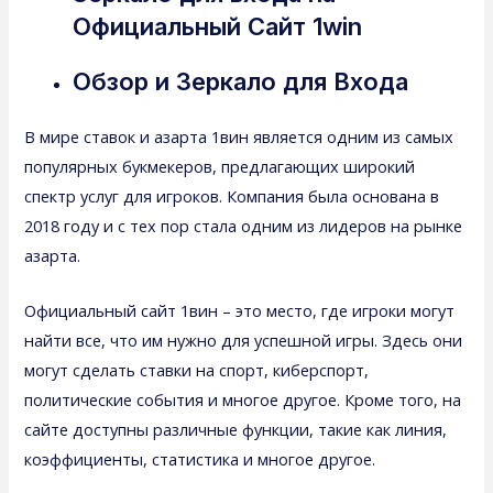
Официальный Сайт 1win
Обзор и Зеркало для Входа
В мире ставок и азарта 1вин является одним из самых
популярных букмекеров, предлагающих широкий
спектр услуг для игроков. Компания была основана в
2018 году и с тех пор стала одним из лидеров на рынке
азарта.
Официальный сайт 1вин – это место, где игроки могут
найти все, что им нужно для успешной игры. Здесь они
могут сделать ставки на спорт, киберспорт,
политические события и многое другое. Кроме того, на
сайте доступны различные функции, такие как линия,
коэффициенты, статистика и многое другое.