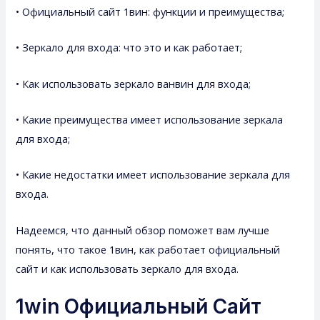
• Официальный сайт 1вин: функции и преимущества;
• Зеркало для входа: что это и как работает;
• Как использовать зеркало
ванвин
для входа;
• Какие преимущества имеет использование зеркала
для входа;
• Какие недостатки имеет использование зеркала для
входа.
Надеемся, что данный обзор поможет вам лучше
понять, что такое 1вин, как работает официальный
сайт и как использовать зеркало для входа.
1win Официальный Сайт