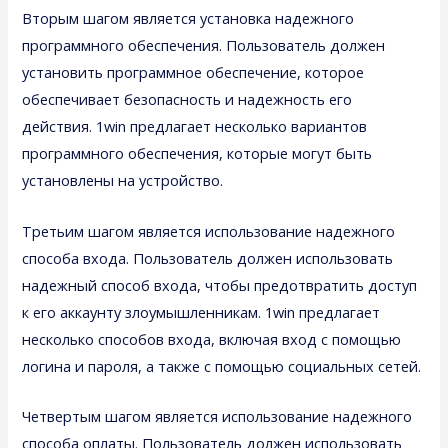
Вторым шагом является установка надежного
программного обеспечения. Пользователь должен
установить программное обеспечение, которое
обеспечивает безопасность и надежность его
действия. 1win предлагает несколько вариантов
программного обеспечения, которые могут быть
установлены на устройство.
Третьим шагом является использование надежного
способа входа. Пользователь должен использовать
надежный способ входа, чтобы предотвратить доступ
к его аккаунту злоумышленникам. 1win предлагает
несколько способов входа, включая вход с помощью
логина и пароля, а также с помощью социальных сетей.
Четвертым шагом является использование надежного
способа оплаты. Пользователь должен использовать