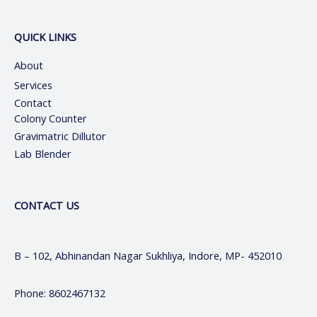
QUICK LINKS
About
Services
Contact
Colony Counter
Gravimatric Dillutor
Lab Blender
CONTACT US
B – 102, Abhinandan Nagar Sukhliya, Indore, MP- 452010
Phone: 8602467132