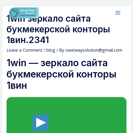
1win зеркало сайта
букмекерской конторы
1вин.2341
Leave a Comment
/
blog
/ By
swatwaysolution@gmail.com
1win — зеркало сайта
букмекерской конторы
1вин