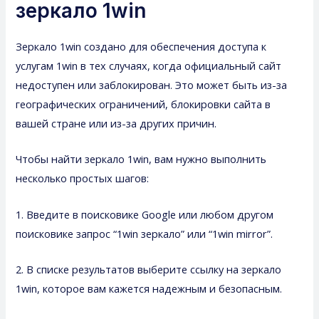
зеркало 1win
Зеркало 1win создано для обеспечения доступа к
услугам 1win в тех случаях, когда официальный сайт
недоступен или заблокирован. Это может быть из-за
географических ограничений, блокировки сайта в
вашей стране или из-за других причин.
Чтобы найти зеркало 1win, вам нужно выполнить
несколько простых шагов:
1. Введите в поисковике Google или любом другом
поисковике запрос “1win зеркало” или “1win mirror”.
2. В списке результатов выберите ссылку на зеркало
1win, которое вам кажется надежным и безопасным.