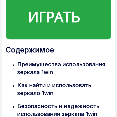
ИГРАТЬ
Содержимое
Преимущества использования
зеркала 1win
Как найти и использовать
зеркало 1win
Безопасность и надежность
использования зеркала 1win